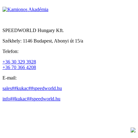
SPEEDWORLD Hungary Kft.
Székhely: 1146 Budapest, Abonyi út 15/a
Telefon:
+36 30 329 3928
+36 70 366 4208
E-mail:
sales##kukac##speedworld.hu
info##kukac##speedworld.hu