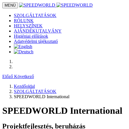
MENÜ
SZOLGÁLTATÁSOK
RÓLUNK
HELYSZÍNEK
AJÁNDÉKUTALVÁNY
Higiéniai előírások
Adatvédelmi tájékoztató
Előző
Következő
Kezdőoldal
SZOLGÁLTATÁSOK
SPEEDWORLD International
SPEEDWORLD International
Projektfejlesztés, beruházás