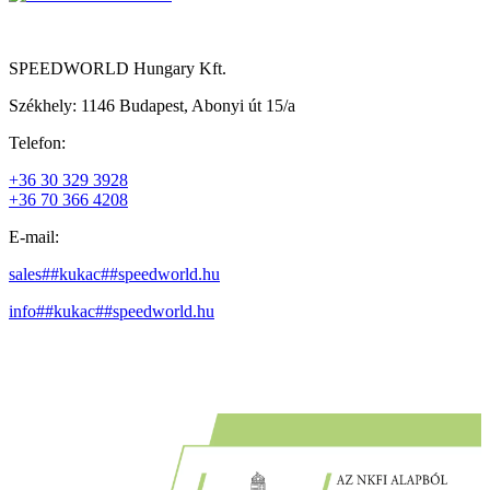
SPEEDWORLD Hungary Kft.
Székhely: 1146 Budapest, Abonyi út 15/a
Telefon:
+36 30 329 3928
+36 70 366 4208
E-mail:
sales##kukac##speedworld.hu
info##kukac##speedworld.hu