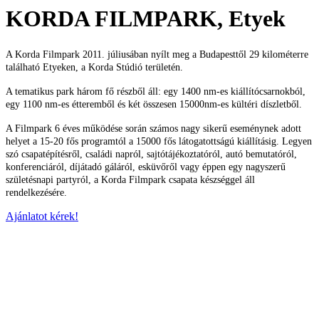
KORDA FILMPARK, Etyek
A Korda Filmpark 2011. júliusában nyílt meg a Budapesttől 29 kilométerre
található Etyeken, a Korda Stúdió területén.
A tematikus park három fő részből áll: egy 1400 nm-es kiállítócsarnokból,
egy 1100 nm-es étteremből és két összesen 15000nm-es kültéri díszletből.
A Filmpark 6 éves működése során számos nagy sikerű eseménynek adott
helyet a 15-20 fős programtól a 15000 fős látogatottságú kiállításig. Legyen
szó csapatépítésről, családi napról, sajtótájékoztatóról, autó bemutatóról,
konferenciáról, díjátadó gáláról, esküvőről vagy éppen egy nagyszerű
születésnapi partyról, a Korda Filmpark csapata készséggel áll
rendelkezésére.
Ajánlatot kérek!