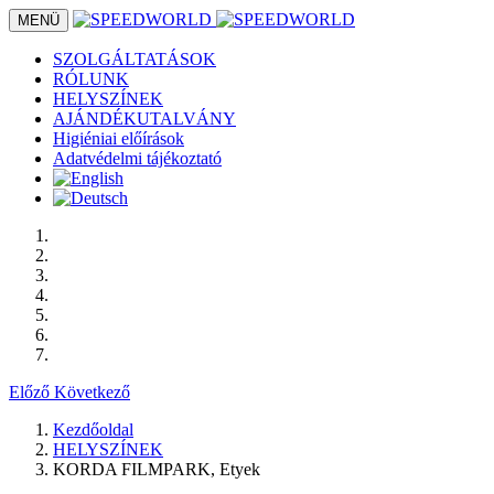
MENÜ
SZOLGÁLTATÁSOK
RÓLUNK
HELYSZÍNEK
AJÁNDÉKUTALVÁNY
Higiéniai előírások
Adatvédelmi tájékoztató
Előző
Következő
Kezdőoldal
HELYSZÍNEK
KORDA FILMPARK, Etyek