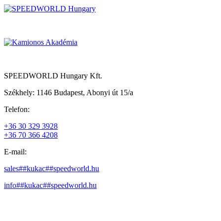
SPEEDWORLD Hungary Kft.
Székhely: 1146 Budapest, Abonyi út 15/a
Telefon:
+36 30 329 3928
+36 70 366 4208
E-mail:
sales##kukac##speedworld.hu
info##kukac##speedworld.hu