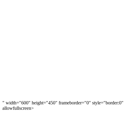
" width="600" height="450" frameborder="0" style="border:0"
allowfullscreen>