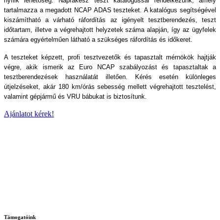
nyílik lehetőség. Naprakész teszt katalógussal rendelkezünk, amely
tartalmazza a megadott NCAP ADAS teszteket. A katalógus segítségével
kiszámítható a várható ráfordítás az igényelt tesztberendezés, teszt
időtartam, illetve a végrehajtott helyzetek száma alapján, így az ügyfelek
számára egyértelműen látható a szükséges ráfordítás és időkeret.
A teszteket képzett, profi tesztvezetők és tapasztalt mérnökök hajtják
végre, akik ismerik az Euro NCAP szabályozást és tapasztaltak a
tesztberendezések használatát illetően. Kérés esetén különleges
útjelzéseket, akár 180 km/órás sebesség mellett végrehajtott tesztelést,
valamint gépjármű és VRU bábukat is biztosítunk.
Ajánlatot kérek!
Támogatóink