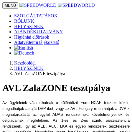
MENÜ
SZOLGÁLTATÁSOK
RÓLUNK
HELYSZÍNEK
AJÁNDÉKUTALVÁNY
Higiéniai előírások
Adatvédelmi tájékoztató
Kezdőoldal
HELYSZÍNEK
AVL ZalaZONE tesztpálya
AVL ZalaZONE tesztpálya
Az ügyfeleink választhatnak a különböző Euro NCAP tesztek közül,
megadhatják a saját DVP-iket, vagy az AVL Hungary-re bízhatják a DVP-k
meghatározását az ügyfél ADAS rendszerinek, követelményeinek és
célpiacainak megfelelően. Az 1-es és 2-es szintű asszisztencia
rendszerek, így az AEB, ACC, LKA és egyéb rendszerek tesztelésére