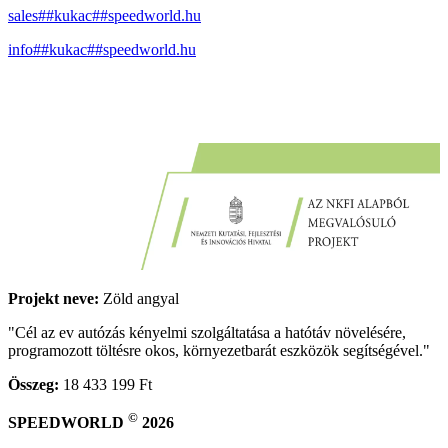
sales##kukac##speedworld.hu
info##kukac##speedworld.hu
Projekt neve:
Zöld angyal
"Cél az ev autózás kényelmi szolgáltatása a hatótáv növelésére,
programozott töltésre okos, környezetbarát eszközök segítségével."
Összeg:
18 433 199 Ft
©
SPEEDWORLD
2026